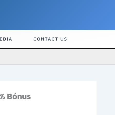
EDIA
CONTACT US
0% Bónus