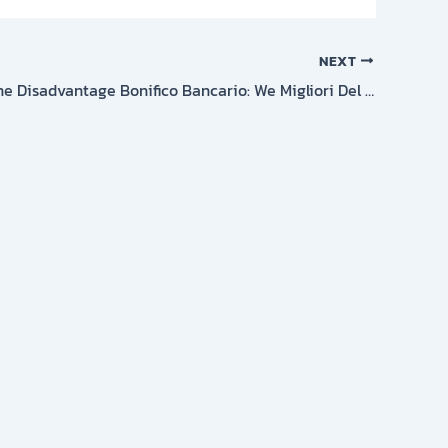
NEXT
Casinò Online Disadvantage Bonifico Bancario: We Migliori Del 2025 In Italia