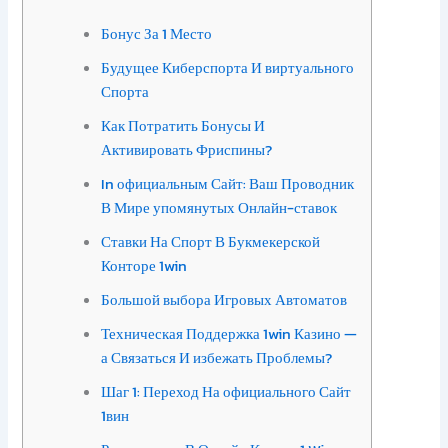
Бонус За 1 Место
Б͏удущее Киберспо͏рта И виртуального
Спорта
Как Потратить Бонусы И
Активировать Фриспины?
In официальным Сайт: Ваш Проводник
В Мире упомянутых Онлайн-ставок
Ставки На Спорт В Букмекерской
Конторе 1win
Большой выбора Игровых Автоматов
Техническая Поддержка 1win Казино —
а Связаться И избежать Проблемы?
Шаг 1: П͏е͏реход͏ На официального Сайт
1вин