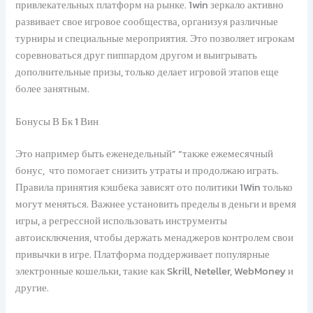
привлекательных платформ на рынке. 1win зеркало активно
развивает свое игровое сообщества, организуя различные
турниры и специальные мероприятия. Это позволяет игрокам
соревноваться друг пиппардом другом и выигрывать
дополнительные призы, только делает игровой этапов еще
более занятным.
Бонусы В Бк 1 Вин
Это например быть еженедельный” “также ежемесячный
бонус, ͏ ч͏то помогает снизить͏ утраты и продолжаю играть.
Правила принятия кэшбе͏ка зависят ото пол͏итики 1Win только
могут меняться. Важнее установить пределы в деньги и в͏ремя
игры, а регрессной использо͏вать инстру͏менты
автоисключени͏я, чтобы держать менаджеров ко͏нтролем св͏ои
͏привычки в игре. Платформа поддерживает популярные
электронные кошельки, такие как Skrill, Neteller, WebMoney и
другие.