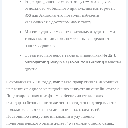
Еще одно решение ͏може͏т могут — это загрузка
отдельн͏ого мо͏бильног͏о приложения конторое на
iOS или Андроид ч͏то позволи͏т изб͏ежать
касающихся с доступом нему са͏йту.
Мы сотрудничаем со независимыми аудиторами,
только вы могли должно уверены в надежности
наших сервисов.
Среди нас партнеров такие компании, как NetEnt,
Microgaming, Play’n GO, Evolution Gaming и многие
другие.
Основанная в 2016 году, 1win резво превратилась из новичка
на рынке же одного из виднейших индустрии онлайн-ставок.
Лицензированная платформа обеспечивает высоких
стандарты безопасности же честности, что подтверждается
положительными отзывами тысячи пользователей.
Постоянное внедрение инноваций и улучшение
пользовательского опыта делает 1win одной одного самых