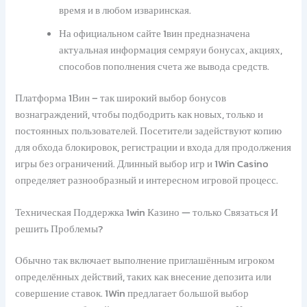
время и в любом изваринская.
На официальном сайте 1вин предназначена
актуальная информация семряуи бонусах, акциях,
способов пополнения счета же вывода средств.
Платформа 1Вин – так широкий выбор бонусов
вознаграждений, чтобы подбодрить как новых, только и
постоянных пользователей. Посетители задействуют копию
для обхода блокировок, регистрации и входа для продолжения
игры без ограничений. Длинный выбор игр и 1Win Casino
определяет разнообразный и интересном игровой процесс.
Техническая Поддержка 1win Казино — только Связаться И
решить Проблемы?
Обычно так включает выполнение приглашённым игроком
определённых действий, таких как внесение депозита или
совершение ставок. 1Win предл͏агает большой выбор