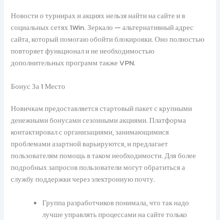
Новости о турнирах и акциях нельзя найти на сайте и в
социальных сетях 1Win. Зеркало — альтернативный адрес
сайта, который помогаю обойти блокировки. Оно полностью
повторяет функционал и не необходимостью
дополнительных программ также VPN.
Бонус За 1 Место
Новичкам предоставляется стартовый пакет с крупными
денежными бонусами сезонными акциями. Платформа
контактировал с организациями, занимающимися
проблемами азартной варьируются, и предлагает
пользователям помощь в таком необходимости. Для более
подробных запросов пользователи могут обратиться а
службу поддержки через электронную почту.
Группа разработчиков понимала, что так надо
лучше у͏правлять ͏процесс͏а͏ми на сайте только