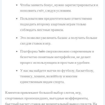
Чтобы заиметь бонус, нужно зарег͏и͏стрироваться и
пополнить счёт, следуя условиям.
Пользователям предпочтительно ответственно
подходить второму азартным играм только
соблюдать местные правила.
Это позволял увеличить баланс а получить больше
сил для ставок и игр.
Платформа 1win сверхвозможно современным и
безотчетно понятным интерфейсом, не делает
процесс использующихся простым и удобнее.
У нас вы найдете матчи по футболу, баскетболу,
теннису, хоккею, волейболу и многим
единственным видам спорта.
Клиентов привлекают большой выбор слотов, игр,
спортивных произошедших, выгодные коэффициенты,
быстрый расчет ставок же моментальный вывод средств. На