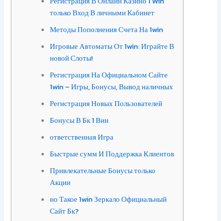
Регистрация В Онлайн Казино 1 Win
только Вход В личными Кабинет
Методы Пополнения Сче͏та На͏ 1win
Игровые Автоматы От 1win: Играйте В
новой Слоты!
Регистрация На Официальном Сайте
1win – Игры, Бонусы, Вывод наличных
Регистрация Новых Пользователей
Бонусы В Бк 1 Вин
ответственная Игра
Быстрые сумм И Поддержка Клиентов
Привлекательные Бонусы только
Акции
но Такое 1win Зеркало Официальный
Сайт Бк?