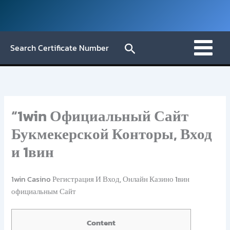
Skip
to
content
Search
Search Certificate Number
“1win Официальный Сайт
Букмекерской Конторы, Вход
и 1вин
1win Casino Регистрация И Вход, Онлайн Казино 1вин
официальным Сайт
Content