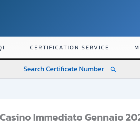
QI
CERTIFICATION SERVICE
M
Search Certificate Number
Search
 Casino Immediato Gennaio 20