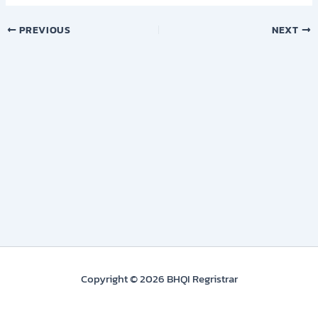
PREVIOUS
NEXT
Copyright © 2026 BHQI Regristrar