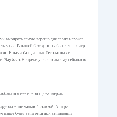
ами выбирать самую версию для своих игроков.
ать у нас. В нашей базе данных бесплатных игр
угие. В нами базе данных бесплатных игр
 и Playtech. Вопреки увлекательному геймплею,
добавляя в нее новой провайдеров.
марусом минимальной ставкой. А игре
 чем выше будет выигрыш при выпадении