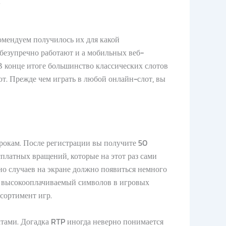
.
комендуем получилось их для какой
безупречно работают и а мобильных веб-
. В конце итоге большинство классических слотов
т. Прежде чем играть в любой онлайн-слот, вы
грокам. После регистрации вы получите 50
платных вращений, которые на этот раз сами
но случаев на экране должно появиться немного
х высокооплачиваемый символов в игровых
сортимент игр.
тами. Догадка RTP иногда неверно понимается