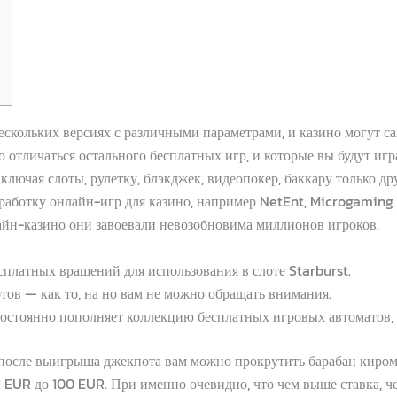
ескольких версиях с различными параметрами, и казино могут с
 отличаться остального бесплатных игр, и которые вы будут игр
ключая слоты, рулетку, блэкджек, видеопокер, баккару только др
работку онлайн-игр для казино, например NetEnt, Microgaming
айн-казино они завоевали невозобновима миллионов игроков.
сплатных вращений для использования в слоте Starburst.
тов — как то, на но вам не можно обращать внимания.
постоянно пополняет коллекцию бесплатных игровых автоматов, 
 после выигрыша джекпота вам можно прокрутить барабан киро
1 EUR до 100 EUR. При именно очевидно, что чем выше ставка,