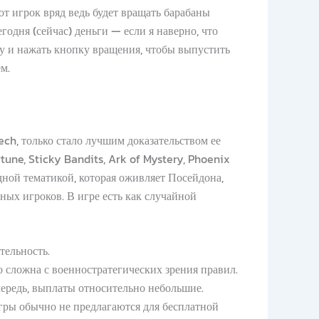
от игрок вряд ведь будет вращать барабаны
годня (сейчас) деньги — если я наверно, что
ку и нажать кнопку вращения, чтобы выпустить
м.
ch, только стало лучшим доказательством ее
une, Sticky Bandits, Ark of Mystery, Phoenix
дной тематикой, которая оживляет Посейдона,
ных игроков. В игре есть как случайной
тельность.
 сложна с военностратегических зрения правил.
ередь, выплаты относительно небольшие.
игры обычно не предлагаются для бесплатной