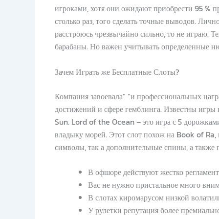
игроками, хотя они ожидают приобрести 95 % пр
столько раз, того сделать точные выводов. Лично
расстроюсь чрезвычайно сильно, то не играю. Т
барабаны. Но важен учитывать определенные ню
Зачем Играть же Бесплатные Слоты?
Компания завоевала” “и профессиональных награ
достижений и сфере гемблинга. Известны игры к
Sun. Lord of the Ocean – это игра с 5 дорожка
владыку морей. Этот слот похож на Book of Ra,
символы, так а дополнительные спины, а также
В офшоре действуют жестко регламен
Вас не нужно пристальное много вним
В слотах киромарусом низкой волатил
У рулетки репутация более премиальн