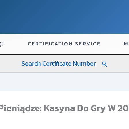
QI
CERTIFICATION SERVICE
M
Search Certificate Number
Search
Pieniądze: Kasyna Do Gry W 2