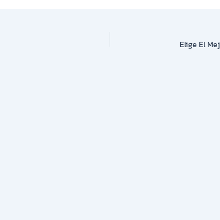
Elige El Me