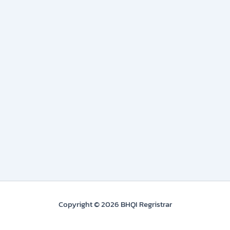
Copyright © 2026 BHQI Regristrar