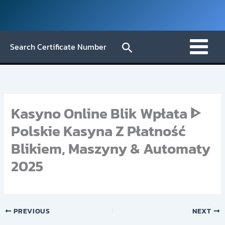
Skip
to
content
Search
Search Certificate Number
Kasyno Online Blik Wpłata ᐈ
Polskie Kasyna Z Płatność
Blikiem, Maszyny & Automaty
2025
PREVIOUS
NEXT