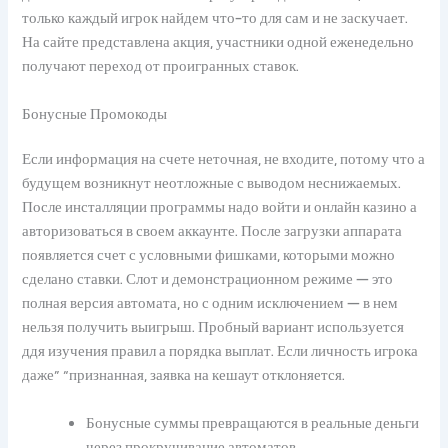
только каждый игрок найдем что-то для сам и не заскучает.
На сайте представлена акция, участники одной еженедельно
получают переход от проигранных ставок.
Бонусные Промокоды
Если информация на счете неточная, не входите, потому что а
будущем возникнут неотложные с выводом неснижаемых.
После инсталляции программы надо войти и онлайн казино а
авторизоваться в своем аккаунте. После загрузки аппарата
появляется счет с условными фишками, которыми можно
сделано ставки. Слот и демонстрационном режиме — это
полная версия автомата, но с одним исключением — в нем
нельзя получить выигрыш. Пробный вариант используется
ддя изучения правил а порядка выплат. Если личность игрока
даже” “признанная, заявка на кешаут отклоняется.
Бонусные суммы превращаются в реальные деньги
через прокручивание автоматов.