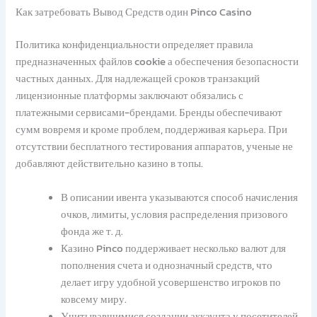
Как затребовать Вывод Средств один Pinco Casino
Политика конфиденциальности определяет правила
предназначенных файлов cookie а обеспечения безопасности
частных данных. Для надлежащей сроков транзакций
лицензионные платформы заключают обязались с
платежными сервисами-брендами. Бренды обеспечивают
сумм вовремя и кроме проблем, поддерживая карьера. При
отсутствии бесплатного тестирования аппаратов, ученые не
добавляют действительно казино в топы.
В описании ивента указываются способ начисления
очков, лимиты, условия распределения призового
фонда же т. д.
Казино Pinco поддерживает несколько валют для
пополнения счета и однозначный средств, что
делает игру удобной усовершенство игроков по
ковсему миру.
Учитывавшимися создании аккаунта у посетителей