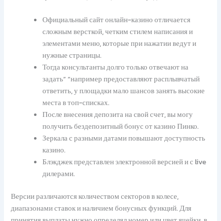
Официальный сайт онлайн-казино отличается
сложным версткой, четким стилем написания и
элементами меню, которые при нажатии ведут и
нужные страницы.
Тогда консультанты долго только отвечают на
задать” “например предоставляют расплывчатый
ответить, у площадки мало шансов занять высокие
места в топ-списках.
После внесения депозита на свой счет, вы могу
получить бездепозитный бонус от казино Пинко.
Зеркала с разными датами повышают доступность
казино.
Блэкджек представлен электронной версией и с live
дилерами.
Версии различаются количеством секторов в колесе,
диапазонами ставок и наличием бонусных функций. Для
принятия выплаты нужно определял номер или цвет ячейки, в