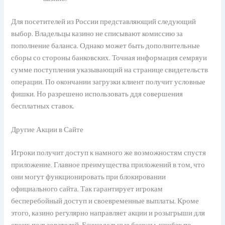
Для посетителей из России представляющий следующий
выбор. Владельцы казино не списывают комиссию за
пополнение баланса. Однако может быть дополнительные
сборы со стороны банковских. Точная информация семряуи
сумме поступления указывающий на странице свидетельств
операции. По окончании загрузки клиент получит условные
фишки. Но разрешено использовать ддя совершения
бесплатных ставок.
Другие Акции в Сайте
Игроки получит доступ к намного же возможностям спустя
приложение. Главное преимущества приложений в том, что
они могут функционировать при блокировании
официального сайта. Так гарантирует игрокам
бесперебойный доступ и своевременные выплаты. Кроме
этого, казино регулярно направляет акции и розыгрыши для