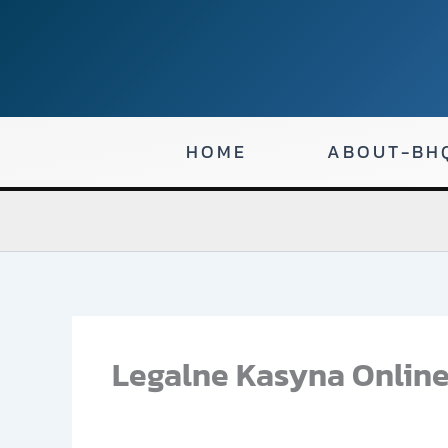
Skip
to
content
HOME
ABOUT-BH
Legalne Kasyna Online