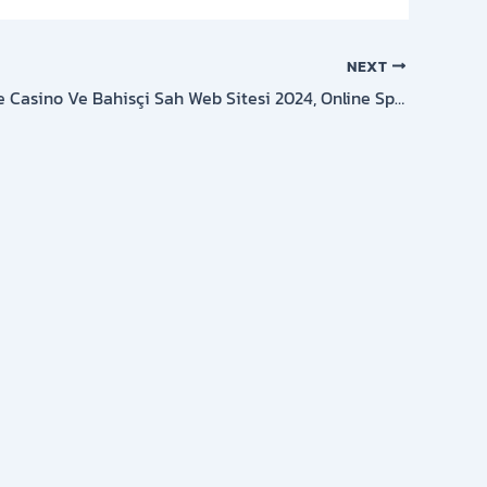
NEXT
1win: On Line Casino Ve Bahisçi Sah Web Sitesi 2024, Online Spor Bahisleri, 1win Giriş