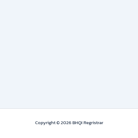
Copyright © 2026 BHQI Regristrar