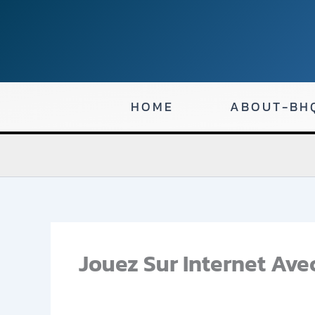
Skip
to
content
HOME
ABOUT-BH
Jouez Sur Internet Ave