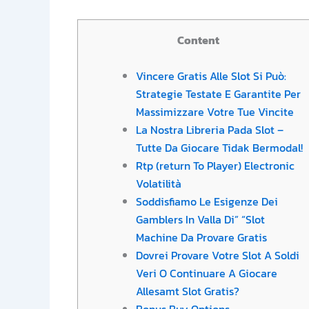
Content
Vincere Gratis Alle Slot Si Può:
Strategie Testate E Garantite Per
Massimizzare Votre Tue Vincite
La Nostra Libreria Pada Slot –
Tutte Da Giocare Tidak Bermodal!
Rtp (return To Player) Electronic
Volatilità
Soddisfiamo Le Esigenze Dei
Gamblers In Valla Di” “Slot
Machine Da Provare Gratis
Dovrei Provare Votre Slot A Soldi
Veri O Continuare A Giocare
Allesamt Slot Gratis?
Bonus Buy Options