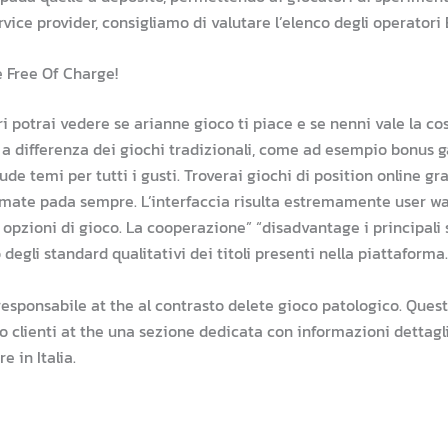
ervice provider, consigliamo di valutare l’elenco degli operator
e Free Of Charge!
i potrai vedere se arianne gioco ti piace e se nenni vale la c
 differenza dei giochi tradizionali, come ad esempio bonus gam
de temi per tutti i gusti. Troverai giochi di position online grati
amate pada sempre. L’interfaccia risulta estremamente user war
 opzioni di gioco. La cooperazione” “disadvantage i principali s
egli standard qualitativi dei titoli presenti nella piattaforma.
responsabile at the al contrasto delete gioco patologico. Ques
o clienti at the una sezione dedicata con informazioni dettaglia
e in Italia.