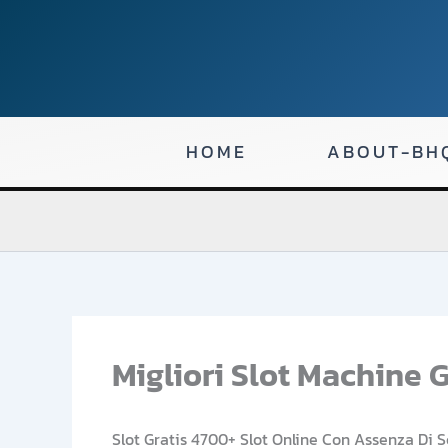
Skip
to
content
HOME
ABOUT-BH
Migliori Slot Machine Gr
Slot Gratis 4700+ Slot Online Con Assenza Di 