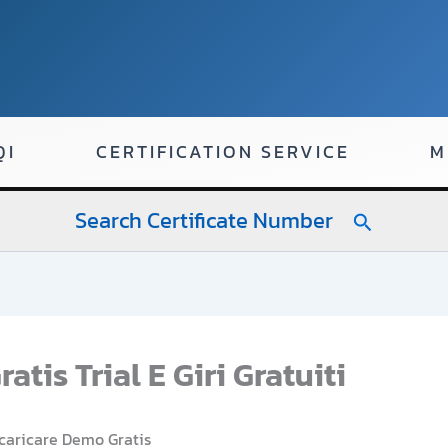
QI
CERTIFICATION SERVICE
M
Search Certificate Number
Search
atis Trial E Giri Gratuiti
Scaricare Demo Gratis