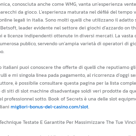
onica, conosciuta anche come WMG, vanta un’esperienza venten
recchi da gioco. L’esperienza maturata nel défilé del tempo v
ine legali in italia. Sono molti quelli che utilizzano il adatto 
etsoft, leader evidente nel settore dei giochi d’azzardo on t
 e licenze indipendenti ottenute in diversi mercati. La vasta c
numerosa publico, servendo un’ampia varietà di operatori di gi
o.
italiani puoi conoscere the offerte di quelli che reputiamo gli
lli e mi singola linea pada pagamento, al ricorrenza d’oggi sem
oduttore, è possibile consultare questa pagina per la lista comp
di siti di slot machine disadvantage soldi veri prodotte da que
el professionnel sotto. Book of Secrets è una delle slot equip
liani
migliori-bonus-del-casino.com/slot
.
 Technique Testate E Garantite Per Massimizzare The Tue Vinci