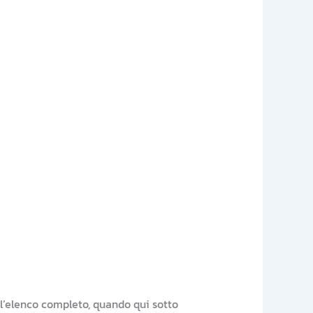
e l’elenco completo, quando qui sotto