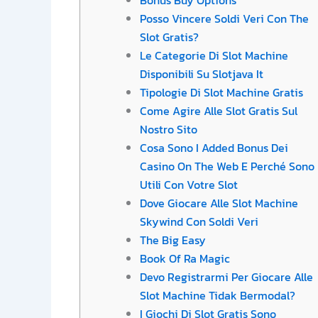
Posso Vincere Soldi Veri Con The
Slot Gratis?
Le Categorie Di Slot Machine
Disponibili Su Slotjava It
Tipologie Di Slot Machine Gratis
Come Agire Alle Slot Gratis Sul
Nostro Sito
Cosa Sono I Added Bonus Dei
Casino On The Web E Perché Sono
Utili Con Votre Slot
Dove Giocare Alle Slot Machine
Skywind Con Soldi Veri
The Big Easy
Book Of Ra Magic
Devo Registrarmi Per Giocare Alle
Slot Machine Tidak Bermodal?
I Giochi Di Slot Gratis Sono