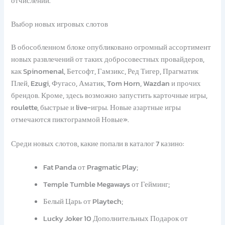
отчислений.
Выбор новых игровых слотов
В обособленном блоке опубликовано огромный ассортимент
новых развлечений от таких добросовестных провайдеров,
как Spinomenal, Бетсофт, Гамзикс, Ред Тигер, Прагматик
Плей, Ezugi, Фугасо, Аматик, Tom Horn, Wazdan и прочих
брендов. Кроме, здесь возможно запустить карточные игры,
roulette, быстрые и live-игры. Новые азартные игры
отмечаются пиктограммой Новые».
Среди новых слотов, какие попали в каталог 7 казино:
Fat Panda от Pragmatic Play;
Temple Tumble Megaways от Гейминг;
Белый Царь от Playtech;
Lucky Joker 10 Дополнительных Подарок от