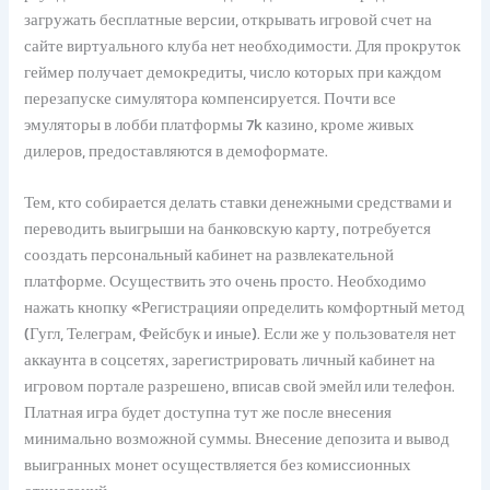
загружать бесплатные версии, открывать игровой счет на
сайте виртуального клуба нет необходимости. Для прокруток
геймер получает демокредиты, число которых при каждом
перезапуске симулятора компенсируется. Почти все
эмуляторы в лобби платформы 7k казино, кроме живых
дилеров, предоставляются в демоформате.
Тем, кто собирается делать ставки денежными средствами и
переводить выигрыши на банковскую карту, потребуется
сооздать персональный кабинет на развлекательной
платформе. Осуществить это очень просто. Необходимо
нажать кнопку «Регистрацияи определить комфортный метод
(Гугл, Телеграм, Фейсбук и иные). Если же у пользователя нет
аккаунта в соцсетях, зарегистрировать личный кабинет на
игровом портале разрешено, вписав свой эмейл или телефон.
Платная игра будет доступна тут же после внесения
минимально возможной суммы. Внесение депозита и вывод
выигранных монет осуществляется без комиссионных