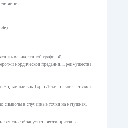
очетаний.
обеды.
ъяснить великолепной графикой,
героями нордической преданий. Преимущества
ми, такими как Тор и Локи, и включает свои
ld символы в случайные точки на катушках,
телям способ запустить extra призовые