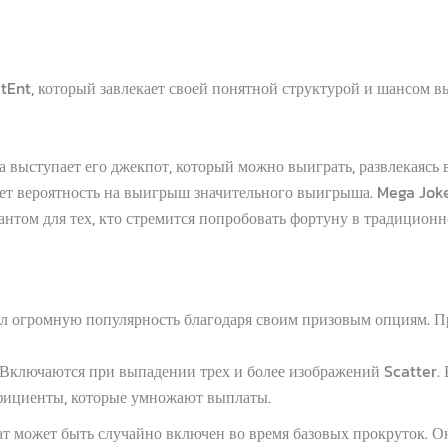
tEnt, который завлекает своей понятной структурой и шансом 
 выступает его джекпот, который можно выиграть, развлекаясь 
жает вероятность на выигрыш значительного выигрыша. Mega Jok
нтом для тех, кто стремится попробовать фортуну в традиционн
л огромную популярность благодаря своим призовым опциям. П
 Включаются при выпадении трех и более изображений Scatter.
ффициенты, которые умножают выплаты.
мат может быть случайно включен во время базовых прокруток. 