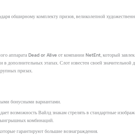
годаря обширному комплекту призов, великолепной художествен
ного аппарата Dead or Alive от компании NetEnt, который завле
 в дополнительных этапах. Слот известен своей значительной д
крупных призах.
ными бонусными вариантами.
 дает возможность Вайлд знакам стрелять в стандартные изображ
 выигрышных комбинаций.
которые гарантируют большие вознаграждения.