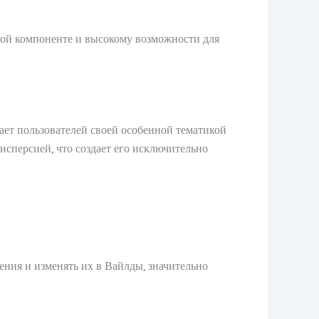
ной компоненте и высокому возможности для
кает пользователей своей особенной тематикой
исперсией, что создает его исключительно
ения и изменять их в Вайлды, значительно