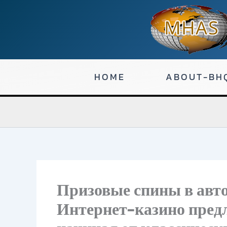
Skip
to
content
HOME
ABOUT-BH
Призовые спины в авто
Интернет-казино пред