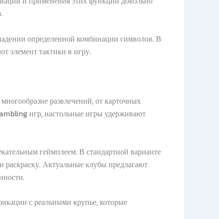
ивации и применения этих функций довольно
.
падении определенной комбинации символов. В
ют элемент тактики в игру.
 многообразие развлечений, от карточных
gambling игр, настольные игры удерживают
лекательным геймплеем. В стандартной варианте
 и раскраску. Актуальные клубы предлагают
нности.
фикации с реальными крупье, которые