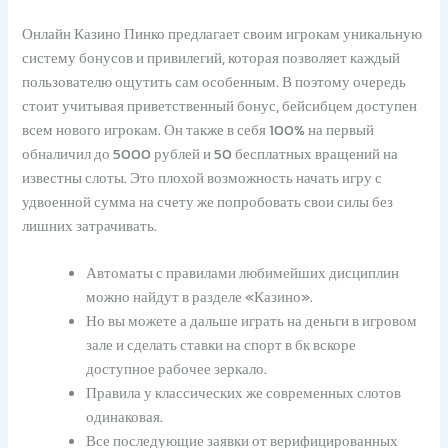
Онлайн Казино Пинко предлагает своим игрокам уникальную
систему бонусов и привилегий, которая позволяет каждый
пользователю ощутить сам особенным. В поэтому очередь
стоит учитывая приветственный бонус, бейсибцем доступен
всем нового игрокам. Он также в себя 100% на первый
обналичил до 5000 рублей и 50 бесплатных вращений на
известны слоты. Это плохой возможность начать игру с
удвоенной сумма на счету же попробовать свои силы без
лишних затрачивать.
Автоматы с правилами любимейших дисциплин
можно найдут в разделе «Казино».
Но вы можете а дальше играть на деньги в игровом
зале и сделать ставки на спорт в бк вскоре
доступное рабочее зеркало.
Правила у классических же современных слотов
одинаковая.
Все последующие заявки от верифицированных