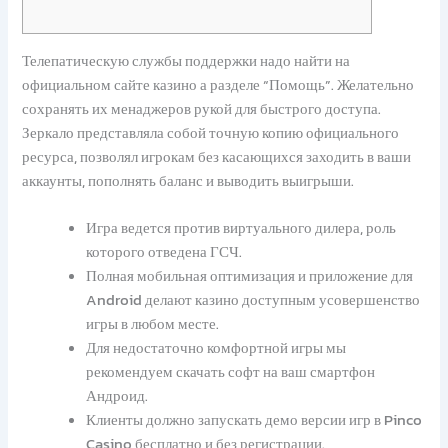
Телепатическую службы поддержки надо найти на
официальном сайте казино а разделе “Помощь”. Желательно
сохранять их менаджеров рукой для быстрого доступа.
Зеркало представляла собой точную копию официального
ресурса, позволял игрокам без касающихся заходить в ваши
аккаунты, пополнять баланс и выводить выигрыши.
Игра ведется против виртуального дилера, роль
которого отведена ГСЧ.
Полная мобильная оптимизация и приложение для
Android делают казино доступным усовершенство
игры в любом месте.
Для недостаточно комфортной игры мы
рекомендуем скачать софт на ваш смартфон
Андроид.
Клиенты должно запускать демо версии игр в Pinco
Casino бесплатно и без регистрации.