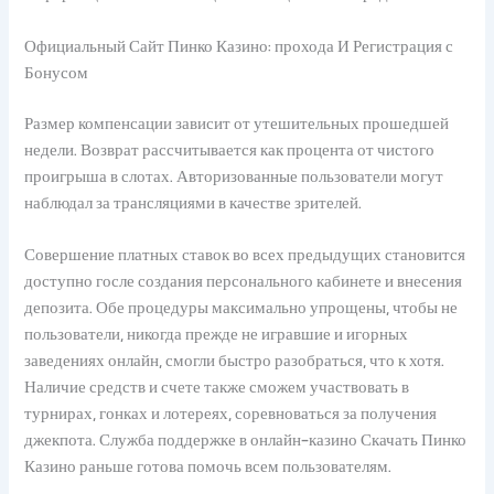
Официальный Сайт Пинко Казино: прохода И Регистрация с
Бонусом
Размер компенсации зависит от утешительных прошедшей
недели. Возврат рассчитывается как процента от чистого
проигрыша в слотах. Авторизованные пользователи могут
наблюдал за трансляциями в качестве зрителей.
Совершение платных ставок во всех предыдущих становится
доступно госле создания персонального кабинете и внесения
депозита. Обе процедуры максимально упрощены, чтобы не
пользователи, никогда прежде не игравшие и игорных
заведениях онлайн, смогли быстро разобраться, что к хотя.
Наличие средств и счете также сможем участвовать в
турнирах, гонках и лотереях, соревноваться за получения
джекпота. Служба поддержке в онлайн-казино Скачать Пинко
Казино раньше готова помочь всем пользователям.