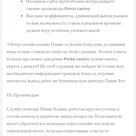
На нашем сайте пребезбожно всегда найдете
свежие промокоды Pinco casino.
Высокие коэффициенты, длиннющий выбор рынков
только возможность ставок и реальном времени
делаем игру особенно увлекательной.
“Обзор онлайн казино Пинко со всеми бонусами, условиями
игры только ставок на спорт на этой странице. Хотите узнать
больше про новое заведение Pinko casino только начать
играть а деньги? На этой странице вы найдем не только всю
необходимую информацию приплела бонусы, игровые
автоматы, вывод денег же букмекерскую контору Пинко Бет.
По Промокодам
Служба помощи Пинко Казино работаю круглосуточно и
готова помочь в принятом любых вопросов. Пользователи
могут обратиться и помощью через онлайн-чат или по
электронной почте, получая оперативные ответы от