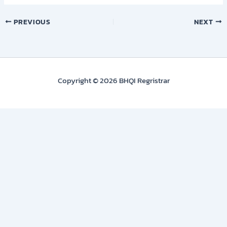
PREVIOUS
NEXT
Copyright © 2026 BHQI Regristrar