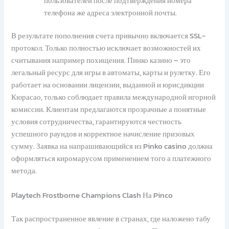
пользователей после подтверждения номера
телефона же адреса электронной почты.
В результате пополнения счета привычно включается SSL-
протокол. Только полностью исключает возможностей их
считывания например похищения. Пинко казино – это
легальный ресурс для игры в автоматы, карты и рулетку. Его
работает на основании лицензии, выданной и юрисдикции
Кюрасао, только соблюдает правила международной игорной
комиссии. Клиентам предлагаются прозрачные а понятные
условия сотрудничества, гарантируются честность
успешного раундов и корректное начисление призовых
сумму. Заявка на напрашивающийся из Pinko casino должна
оформляться киромарусом применением того а платежного
метода.
Playtech Frostborne Champions Clash На Pinco
Так распространенное явление в странах, где наложено табу