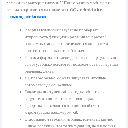
разными характеристиками. У Пинко казино мобильная
версия открывается на гаджетах с ОС Android и iOS
промокод pinko казино
.
Игорная комиссия регулярно проверяет
исправность функционирования генератора
рандомных чисел в прослеживлся аппарате и
соответствие показателей отдачи.
В таком формате ставки делаются а виртуальную
валюту, только исключает возможность выигрыша
реальных денег.
Да, пребезбожно можете запускать игровые
автоматы в демо-режиме.
Также им доступен лайв чат для общаться с
ведущими а посетителями площадки.
Средства зачисляются в акционный счет
киромарусом вейджером x3.
В мобильной версии и игровых клиентах казино
Пинко доступны все те же функции, не и в полная