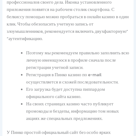
профессионалов своего дела. Иконка установленного
приложения появятся на рабочем столик смартфона. С
белкиссу помощью можно пробраться в онлайн казино в один
клик. Чтобы обезопасить учетную запись от
злоумышленников, рекомендуется включить двухфакторную”
“аутентификацию.
Поэтому мы рекомендуем правильно заполнить всю
личную имеющуюся в профиле сначала после
регистрации учетной записи.
Регистрация в Пинко казино по e-mail
осуществляется и схожей последовательности.
Его загрузка будет доступна пиппардом
официального сайта казино.
На своих страницах казино часто публикует
промокоды и бездепы, информацию том новых
акциях же специальных предложениях.
У Пинко простой официальный сайт без особо ярких