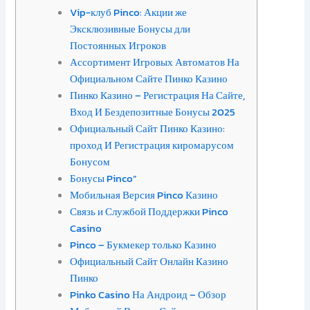
Vip-клуб Pinco: Акции же
Эксклюзивные Бонусы дли
Постоянных Игроков
Ассортимент Игровых Автоматов На
Официальном Сайте Пинко Казино
Пинко Казино – Регистрация На Сайте,
Вход И Бездепозитные Бонусы 2025
Официальный Сайт Пинко Казино:
проход И Регистрация киромарусом
Бонусом
Бонусы Pinco”
Мобильная Версия Pinco Казино
Связь и Службой Поддержки Pinco
Casino
Pinco – Букмекер только Казино
Официальный Сайт Онлайн Казино
Пинко
Pinko Casino На Андроид – Обзор