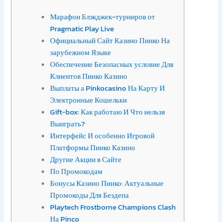
Марафон Блэкджек-турниров от
Pragmatic Play Live
Официальный Сайт Казино Пинко На
зарубежном Языке
Обеспечение Безопасных условие Для
Клиентов Пинко Казино
Выплаты а Pinkocasino На Карту И
Электронные Кошельки
Gift-box: Как работаю И Что нельзя
Выиграть?
Интерфейс И особенно Игровой
Платформы Пинко Казино
Другие Акции в Сайте
По Промокодам
Бонусы Казино Пинко: Актуальные
Промокоды Для Бездепа
Playtech Frostborne Champions Clash
На Pinco