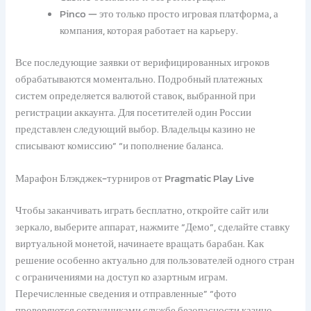
Pinco — это только просто игровая платформа, а
компания, которая работает на карьеру.
Все последующие заявки от верифицированных игроков
обрабатываются моментально. Подробный платежных
систем определяется валютой ставок, выбранной при
регистрации аккаунта. Для посетителей один России
представлен следующий выбор. Владельцы казино не
списывают комиссию” “и пополнение баланса.
Марафон Блэкджек-турниров от Pragmatic Play Live
Чтобы заканчивать играть бесплатно, откройте сайт или
зеркало, выберите аппарат, нажмите “Демо”, сделайте ставку
виртуальной монетой, начинаете вращать барабан. Как
решение особенно актуально для пользователей одного стран
с ограничениями на доступ ко азартным играм.
Перечисленные сведения и отправленные” “фото
проверяются сотрудниками службе безопасности казино.