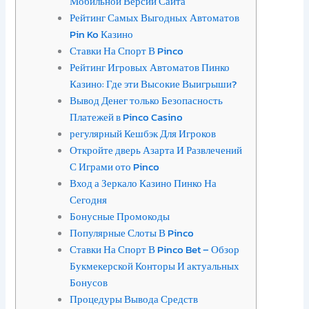
Мобильной Версии Сайта
Рейтинг Самых Выгодных Автоматов
Pin Ko Казино
Ставки На Спорт В Pinco
Рейтинг Игровых Автоматов Пинко
Казино: Где эти Высокие Выигрыши?
Вывод Денег только Безопасность
Платежей в Pinco Casino
регулярный Кешбэк Для Игроков
Откройте дверь Азарта И Развлечений
С Играми ото Pinco
Вход а Зеркало Казино Пинко На
Сегодня
Бонусные Промокоды
Популярные Слоты В Pinco
Ставки На Спорт В Pinco Bet – Обзор
Букмекерской Конторы И актуальных
Бонусов
Процедуры Вывода Средств