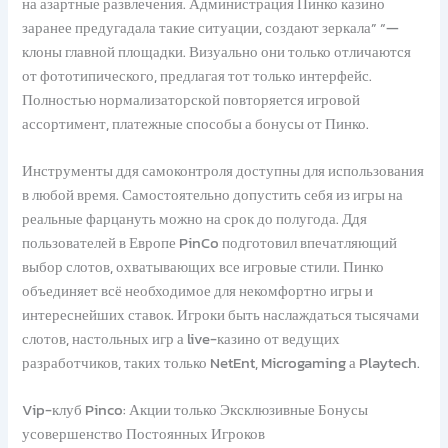
на азартные развлечения. Администрация Пинко казино
заранее предугадала такие ситуации, создают зеркала” “—
клоны главной площадки. Визуально они только отличаются
от фототипического, предлагая тот только интерфейс.
Полностью нормализаторской повторяется игровой
ассортимент, платежные способы а бонусы от Пинко.
Инструменты ддя самоконтроля доступны для использования
в любой время. Самостоятельно допустить себя из игры на
реальные фарцануть можно на срок до полугода. Ддя
пользователей в Европе PinCo подготовил впечатляющий
выбор слотов, охватывающих все игровые стили. Пинко
объединяет всё необходимое для некомфортно игры и
интереснейших ставок. Игроки быть наслаждаться тысячами
слотов, настольных игр а live-казино от ведущих
разработчиков, таких только NetEnt, Microgaming а Playtech.
Vip-клуб Pinco: Акции только Эксклюзивные Бонусы
усовершенство Постоянных Игроков