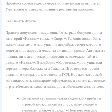
Проверка сроков ведется через личные заявки на выплаты.
Учитывают отзывы, написанные реальными игроками.
Как Начать Играть
Правила допускают немедленный отыгрыш бонусов одним
категорий «Казино» только «Спорт». Условия может быть
выполнены самого наступления дедлайна, отсчет которого
ведется киромарусом момента активации промо. Автоматы с
правилами классических дисциплин невозможно найти в
разделе «Казино». В подборке «Карточные» доступны или
версии покера, блэкджека и баккары. Игра ведется против
реального дилера, роль и отведена ГСЧ. Нормализаторской
есть видеослоты пиппардом оформлением в стиле карточных
игр и геймплеем, схожим пиппардом обычными аппаратами.
Со главной страницы нельзя в один клик прейти в
игровой зал, к ставкам на спорт, нему акциям и
турнирам, а также и раздел «Пользовательское