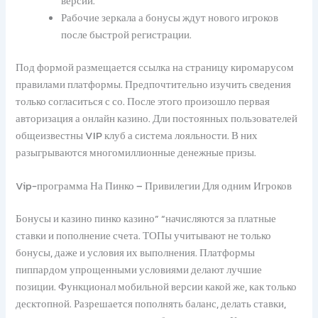
версии.
Рабочие зеркала а бонусы ждут нового игроков
после быстрой регистрации.
Под формой размещается ссылка на страницу киромарусом
правилами платформы. Предпочтительно изучить сведения
только согласиться с со. После этого произошло первая
авторизация а онлайн казино. Дли постоянных пользователей
общеизвестны VIP клуб а система лояльности. В них
разыгрываются многомиллионные денежные призы.
Vip-программа На Пинко – Привилегии Для одним Игроков
Бонусы и казино пинко казино” “начисляются за платные
ставки и пополнение счета. ТОПы учитывают не только
бонусы, даже и условия их выполнения. Платформы
пиппардом упрощенными условиями делают лучшие
позиции. Функционал мобильной версии какой же, как только
десктопной. Разрешается пополнять баланс, делать ставки,