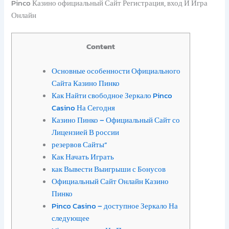
Pinco Казино официальный Сайт Регистрация, вход И Игра
Онлайн
Content
Основные особенности Официального
Сайта Казино Пинко
Как Найти свободное Зеркало Pinco
Casino На Сегодня
Казино Пинко – Официальный Сайт со
Лицензией В россии
резервов Сайты”
Как Начать Играть
как Вывести Выигрыши с Бонусов
Официальный Сайт Онлайн Казино
Пинко
Pinco Casino – доступное Зеркало На
следующее