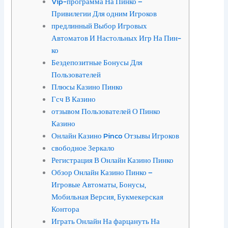
Vip-программа На Пинко –
Привилегии Для одним Игроков
предлинный Выбор Игровых
Автоматов И Настольных Игр На Пин-
ко
Бездепозитные Бонусы Для
Пользователей
Плюсы Казино Пинко
Гсч В Казино
отзывом Пользователей О Пинко
Казино
Онлайн Казино Pinco Отзывы Игроков
свободное Зеркало
Регистрация В Онлайн Казино Пинко
Обзор Онлайн Казино Пинко –
Игровые Автоматы, Бонусы,
Мобильная Версия, Букмекерская
Контора
Играть Онлайн На фарцануть На