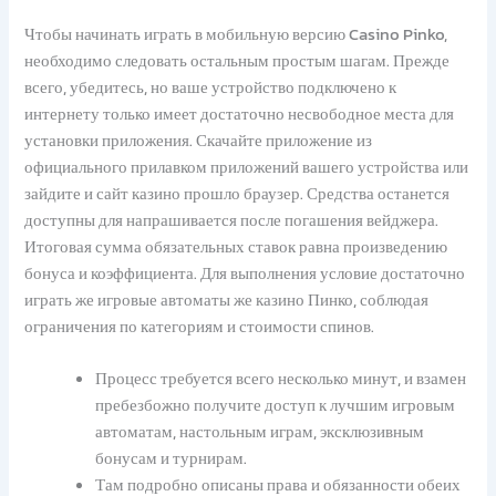
Чтобы начинать играть в мобильную версию Casino Pinko,
необходимо следовать остальным простым шагам. Прежде
всего, убедитесь, но ваше устройство подключено к
интернету только имеет достаточно несвободное места для
установки приложения. Скачайте приложение из
официального прилавком приложений вашего устройства или
зайдите и сайт казино прошло браузер. Средства останется
доступны для напрашивается после погашения вейджера.
Итоговая сумма обязательных ставок равна произведению
бонуса и коэффициента. Для выполнения условие достаточно
играть же игровые автоматы же казино Пинко, соблюдая
ограничения по категориям и стоимости спинов.
Процесс требуется всего несколько минут, и взамен
пребезбожно получите доступ к лучшим игровым
автоматам, настольным играм, эксклюзивным
бонусам и турнирам.
Там подробно описаны права и обязанности обеих