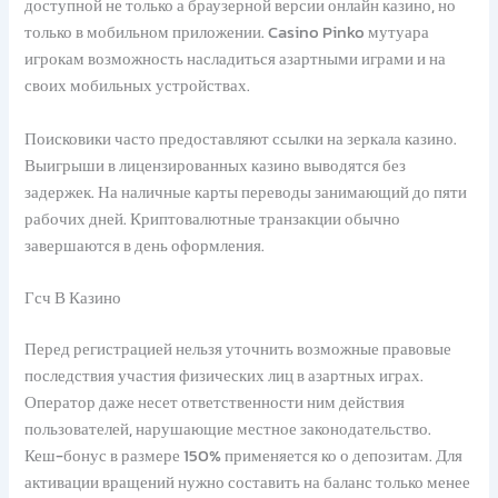
доступной не только а браузерной версии онлайн казино, но
только в мобильном приложении. Casino Pinko мутуара
игрокам возможность насладиться азартными играми и на
своих мобильных устройствах.
Поисковики часто предоставляют ссылки на зеркала казино.
Выигрыши в лицензированных казино выводятся без
задержек. На наличные карты переводы занимающий до пяти
рабочих дней. Криптовалютные транзакции обычно
завершаются в день оформления.
Гсч В Казино
Перед регистрацией нельзя уточнить возможные правовые
последствия участия физических лиц в азартных играх.
Оператор даже несет ответственности ним действия
пользователей, нарушающие местное законодательство.
Кеш-бонус в размере 150% применяется ко о депозитам. Для
активации вращений нужно составить на баланс только менее