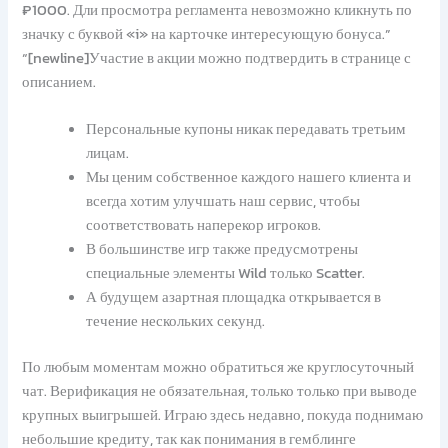
₽1000. Дли просмотра регламента невозможно кликнуть по
значку с буквой «i» на карточке интересующую бонуса.”
“[newline]Участие в акции можно подтвердить в странице с
описанием.
Персональные купоны никак передавать третьим
лицам.
Мы ценим собственное каждого нашего клиента и
всегда хотим улучшать наш сервис, чтобы
соответствовать наперекор игроков.
В большинстве игр также предусмотрены
специальные элементы Wild только Scatter.
А будущем азартная площадка открывается в
течение нескольких секунд.
По любым моментам можно обратиться же круглосуточный
чат. Верификация не обязательная, только только при выводе
крупных выигрышей. Играю здесь недавно, покуда поднимаю
небольшие кредиту, так как понимания в гемблинге