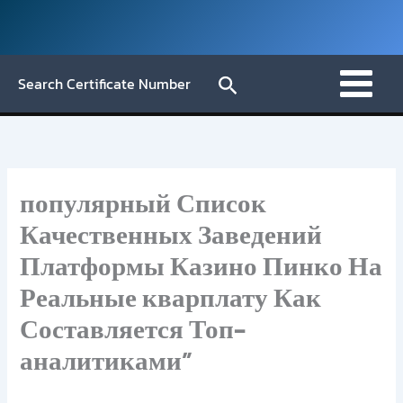
Skip
to
content
Search
Search Certificate Number
популярный Список
Качественных Заведений
Платформы Казино Пинко На
Реальные кварплату Как
Составляется Топ-
аналитиками”